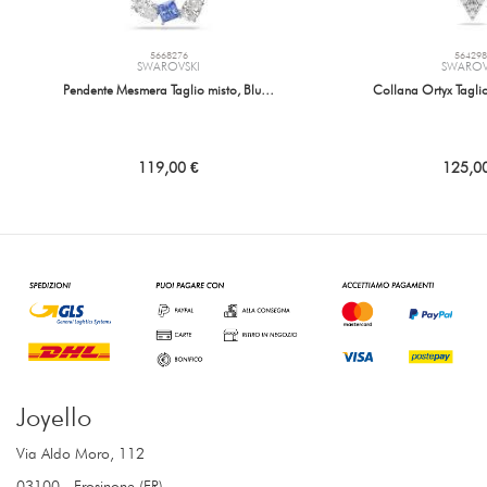
5668276
564298
SWAROVSKI
SWAROV
Pendente Mesmera Taglio misto, Blu…
Collana Ortyx Tagli
119,00 €
125,0
Joyello
Via Aldo Moro, 112
03100 - Frosinone (FR)