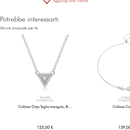
Aggiungi alla wishlist
Potrebbe interessarti
Alcune proposte per te
5642983
570562
SWAROVSKI
SWAROV
Collana Ortyx Taglio triangolo, Bi…
Collana Co
125,00 €
139,0