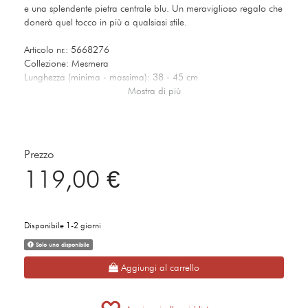
e una splendente pietra centrale blu. Un meraviglioso regalo che
donerà quel tocco in più a qualsiasi stile.
Articolo nr.: 5668276
Collezione: Mesmera
Lunghezza (minima - massima): 38 - 45 cm
Dimensione decorazione: 0.8 x 2 cm
Mostra di più
Materiale: Placcatura rodio, Zirconia
Colore: Blu
Tipo di fermaglio: Moschettone
Prezzo
119,00 €
Disponibile 1-2 giorni
Solo uno disponibile
Aggiungi al carrello