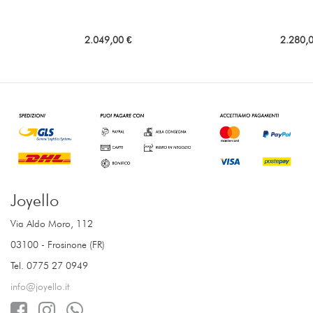
2.049,00 €
2.280,
Joyello
Via Aldo Moro, 112
03100 - Frosinone (FR)
Tel. 0775 27 0949
info@joyello.it