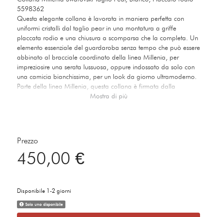
5598362
Questa elegante collana è lavorata in maniera perfetta con
uniformi cristalli dal taglio pear in una montatura a griffe
placcata rodio e una chiusura a scomparsa che la completa. Un
elemento essenziale del guardaroba senza tempo che può essere
abbinato al bracciale coordinato della linea Millenia, per
impreziosire una serata lussuosa, oppure indossato da solo con
una camicia bianchissima, per un look da giorno ultramoderno.
Parte della linea Millenia, questa collana è firmata dalla
Direttrice creativa Giovanna Engelbert per la Collection II. Come
Mostra di più
chiuderlo e aprirlo: far scorrere i ganci nei corrispondenti fori alla
base dell'ultimo cristallo e premere per incastrarli. Fissare la
catena di sicurezza utilizzando la piccola chiusura a leva. Per
aprire, sganciare la catena di sicurezza e premere
Prezzo
contemporaneamente i pulsanti su entrambi i lati della pietra per
450,00 €
rilasciare i ganci.
Articolo nr.: 5598362
Collezione: Collection II, Millenia
Disponibile 1-2 giorni
Colore: Bianco
Lunghezza regolabile: 36 - 37 cm
Solo uno disponibile
Materiale: Cristalli, Placcatura rodio, Zirconio