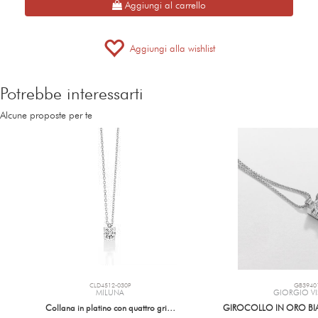
Aggiungi al carrello
Tipo di fermaglio: Chiusura con gancio a W
Aggiungi alla wishlist
Potrebbe interessarti
Alcune proposte per te
CLD4512-030P
GB3940
MILUNA
GIORGIO VI
Collana in platino con quattro gri…
GIROCOLLO IN ORO BI