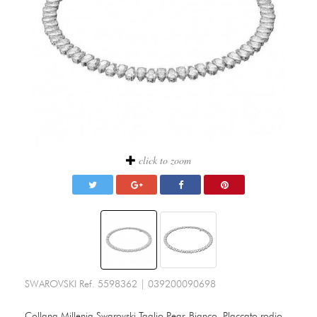
click to zoom
SWAROVSKI
Ref.
5598362
|
039200090698
Collana Millenia Swarovski Taglio Pear, Bianco, Placcato rodio