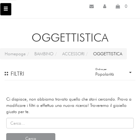
0
OGGETTISTICA
Homepage
BAMBINO
ACCESSORI
OGGETTISTICA
Ordina per
FILTRI
Popolarità
Ci dispiace, non abbiamo trovato quello che stavi cercando. Prova a
modificare i filtri o effettua una nuova ricerca! Troveremo il gioiello
giusto per te.