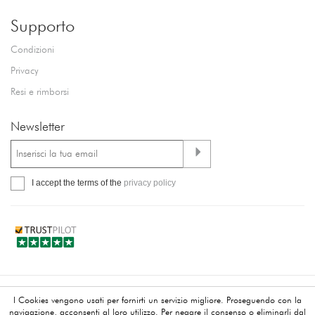
Supporto
Condizioni
Privacy
Resi e rimborsi
Newsletter
I accept the terms of the
privacy policy
I Cookies vengono usati per fornirti un servizio migliore. Proseguendo con la
Copyright © Joyello - 2026 - C.F e P.I. 01876220607 -
Contattaci
-
navigazione, acconsenti al loro utilizzo. Per negare il consenso o eliminarli dal