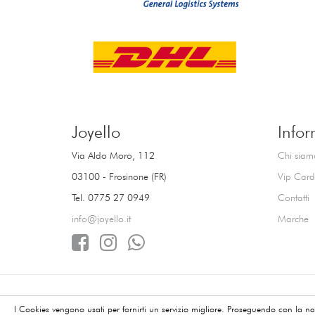
Joyello
Infor
Via Aldo Moro, 112
Chi siam
03100 - Frosinone (FR)
Vip Card
Tel. 0775 27 0949
Contatti
info@joyello.it
Marche
Copyright © Joyello - 2026 - C.F e P.I. 01876220607 
I Cookies vengono usati per fornirti un servizio migliore. Proseguendo con la nav