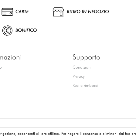
mazioni
Supporto
o
Condizioni
Privacy
Resi e rimborsi
-
Contattaci
-
Privacy policy
- Powered by
www.softwaregioielleria.it
by
Tech S.r
igazione, acconsenti al loro utilizzo. Per negare il consenso o eliminarli dal tuo br