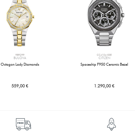
98R299
CC4104-53E
BULOVA
CITIZEN
Octagon Lady Diamonds
Spaceship F950 Ceramic Bezel
559,00 €
1.290,00 €