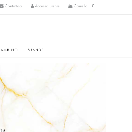
Novità
Novità
Novità
Novità
Contattaci
Accesso utente
Carrello
0
BAMBINO
BRANDS