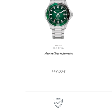
98B471
BULOVA
Marine Star Automatic
449,00 €