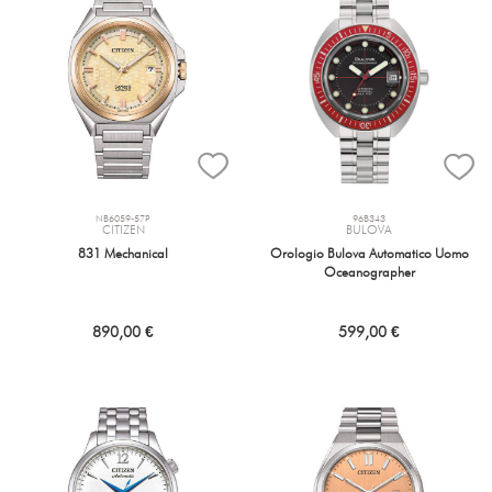
NB6059-57P
96B343
CITIZEN
BULOVA
831 Mechanical
Orologio Bulova Automatico Uomo
Oceanographer
890,00 €
599,00 €