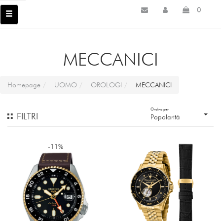
0
MECCANICI
Homepage
UOMO
OROLOGI
MECCANICI
Ordina per
FILTRI
Popolarità
-11%