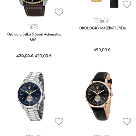
R8823140012
MASERATI
SSK036K1
SEIKO
OROLOGIO MASERATI SFIDA
Orologio Seiko 5 Sport Automatico
GMT
690,00 €
470,00 €
420,00 €
R8823124002
R8821124001