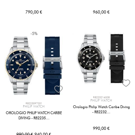
790,00 €
960,00 €
-5%
R8223216008
PHILIP WATCH
R8223597031
PHILIP WATCH
Orologio Philip Watch Caribe Diving
- R82232…
OROLOGIO PHILIP WATCH CARIBE
DIVING - R82235…
990,00 €
990,00 €
940,00 €