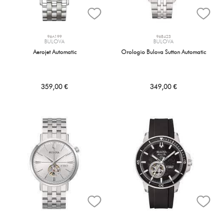
96A199
96B423
BULOVA
BULOVA
Aerojet Automatic
Orologio Bulova Sutton Automatic
359,00 €
349,00 €