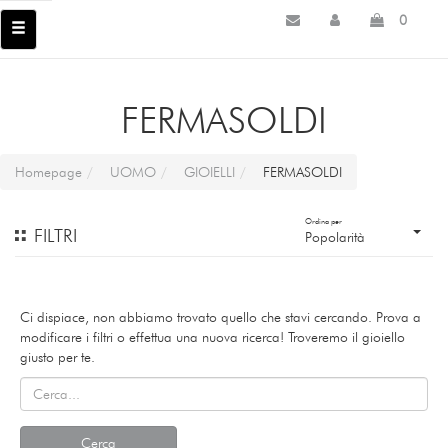
0
FERMASOLDI
Homepage
UOMO
GIOIELLI
FERMASOLDI
Ordina per
FILTRI
Popolarità
Ci dispiace, non abbiamo trovato quello che stavi cercando. Prova a
modificare i filtri o effettua una nuova ricerca! Troveremo il gioiello
giusto per te.