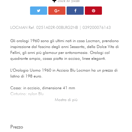
click to zoom
LOCMAN
Ref.
0251A02R-00BLRG2NB
|
039200076143
Gli orologi 1960 sono gli ultimi nati in casa Locman, prendono
inspirazione dal fascino degli anni Sessanta, della Dolce Vita di
Fellini, gli anni più glamour per antonomasia. Orologi col
quadrante ampio, cassa piatta in acciao, linee eleganti.
L'Orologio Uomo 1960 in Acciaio Blu Locman ha un prezzo di
listino di 198 euro.
Cassa: in acciaio, dimensione 41 mm
Cinturino: nylon Blu
Colore: Quadrante Blu
Mostra di più
Vetro: Minerale antigraffio con trattamento in zaffiro
Funzioni: Solo tempo
Movimento: Al Quarzo
Resistenza all'Acqua: 5 Atmosfere
Prezzo
Codice: 0251A02R-00BLRG2NB