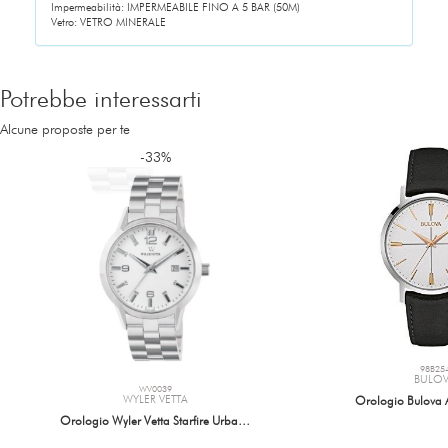
Impermeabilità: IMPERMEABILE FINO A 5 BAR (50M)
Vetro: VETRO MINERALE
Potrebbe interessarti
Alcune proposte per te
-33%
98B25
BULO
WV0039
WYLER VETTA
Orologio Bulova 
Orologio Wyler Vetta Starfire Urba…