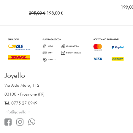
199,0
295,00 €
198,00 €
Joyello
Via Aldo Moro, 112
03100 - Frosinone (FR)
Tel. 0775 27 0949
info@joyello.it