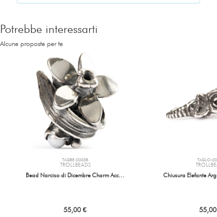
Potrebbe interessarti
Alcune proposte per te
TAGBE-00038
TAGLO-00
TROLLBEADS
TROLLBE
Bead Narciso di Dicembre Charm Acc…
Chiusura Elefante A
55,00 €
55,00