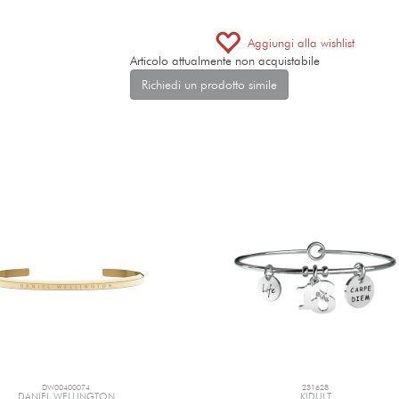
Aggiungi alla wishlist
Articolo attualmente non acquistabile
Richiedi un prodotto simile
DW00400074
231628
DANIEL WELLINGTON
KIDULT