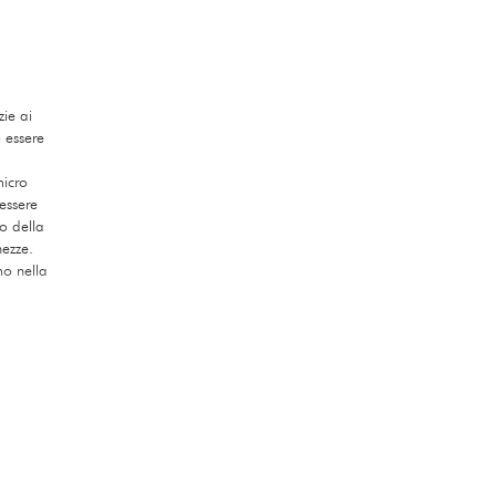
zie ai
ò essere
micro
essere
o della
hezze.
mo nella