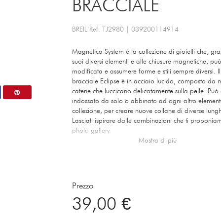
BRACCIALE
BREIL
Ref.
TJ2980
|
039200114914
Magnetica System è la collezione di gioielli che, gra
suoi diversi elementi e alle chiusure magnetiche, pu
modificata e assumere forme e stili sempre diversi. Il
bracciale Eclipse è in acciaio lucido, composto da 
catene che luccicano delicatamente sulla pelle. Può 
indossato da solo o abbinato ad ogni altro element
collezione, per creare nuove collane di diverse lung
Lasciati ispirare dalle combinazioni che ti proponia
photo gallery.
Mostra di più
Prezzo
39,00 €