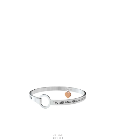
731058
KIDULT