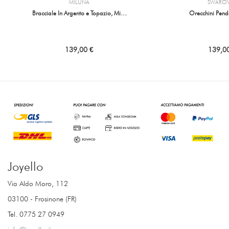
MILUNA
SWAROV
Bracciale In Argento e Topazio, Mi…
Orecchini Pende
139,00 €
139,0
Joyello
Via Aldo Moro, 112
03100 - Frosinone (FR)
Tel. 0775 27 0949