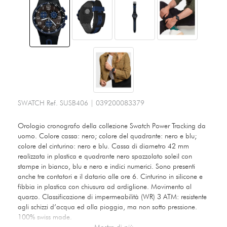
SWATCH
Ref.
SUSB406
|
039200083379
Orologio cronografo della collezione Swatch Power Tracking da
uomo. Colore cassa: nero; colore del quadrante: nero e blu;
colore del cinturino: nero e blu. Cassa di diametro 42 mm
realizzata in plastica e quadrante nero spazzolato soleil con
stampe in bianco, blu e nero e indici numerici. Sono presenti
anche tre contatori e il datario alle ore 6. Cinturino in silicone e
fibbia in plastica con chiusura ad ardiglione. Movimento al
quarzo. Classificazione di impermeabilità (WR) 3 ATM: resistente
agli schizzi d’acqua ed alla pioggia, ma non sotto pressione.
100% swiss made.
Mostra di più