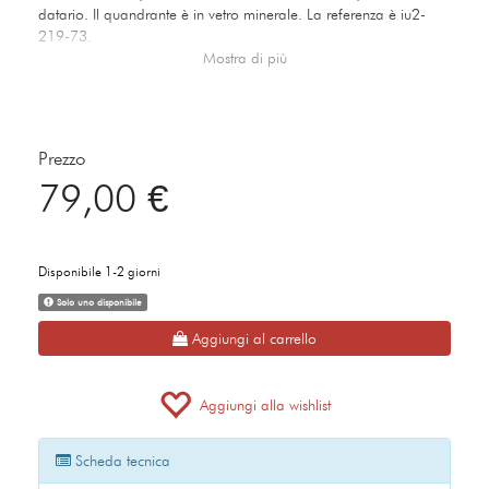
datario. Il quandrante è in vetro minerale. La referenza è iu2-
219-73.
Mostra di più
Questo articolo verrà spedito con Scatola Originale Vagary By
Citizen se prevista dal brand.
Prezzo
79,00 €
Disponibile 1-2 giorni
Solo uno disponibile
Aggiungi al carrello
Aggiungi alla wishlist
Scheda tecnica