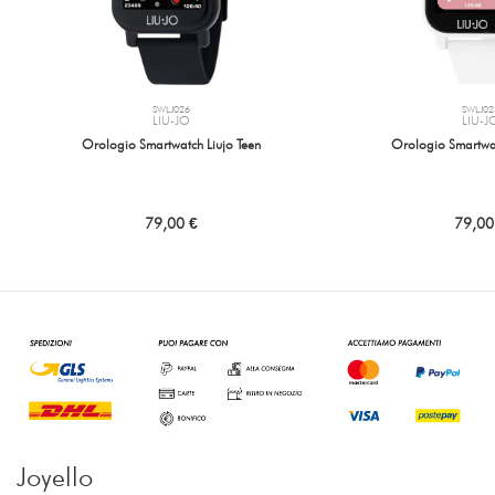
SWLJ026
SWLJ02
LIU-JO
LIU-J
Orologio Smartwatch Liujo Teen
Orologio Smartwat
79,00 €
79,00
Joyello