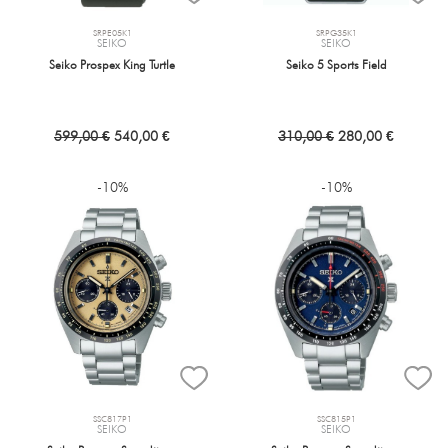
SRPE05K1
SRPG35K1
SEIKO
SEIKO
Seiko Prospex King Turtle
Seiko 5 Sports Field
599,00 €
540,00 €
310,00 €
280,00 €
-10%
-10%
SSC817P1
SSC815P1
SEIKO
SEIKO