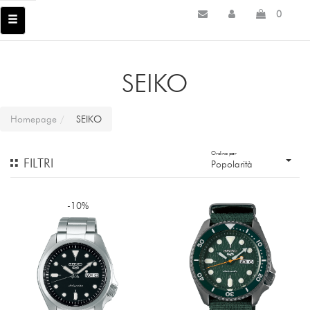
0
SEIKO
Homepage
SEIKO
Ordina per
FILTRI
Popolarità
-10%