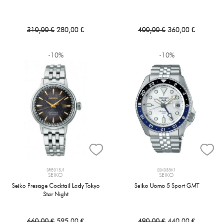
310,00 €
280,00 €
400,00 €
360,00 €
-10%
-10%
SRE015J1
SSK033K1
SEIKO
SEIKO
Seiko Presage Cocktail Lady Tokyo
Seiko Uomo 5 Sport GMT
Star Night
660,00 €
595,00 €
490,00 €
440,00 €