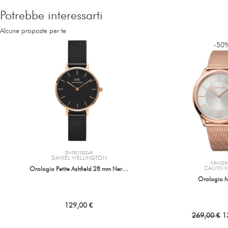
Potrebbe interessarti
Alcune proposte per te
-50
DW00100245
DANIEL WELLINGTON
K3M226
CALVIN K
Orologio Petite Ashfield 28 mm Ner…
Orologio M
129,00 €
269,00 €
13