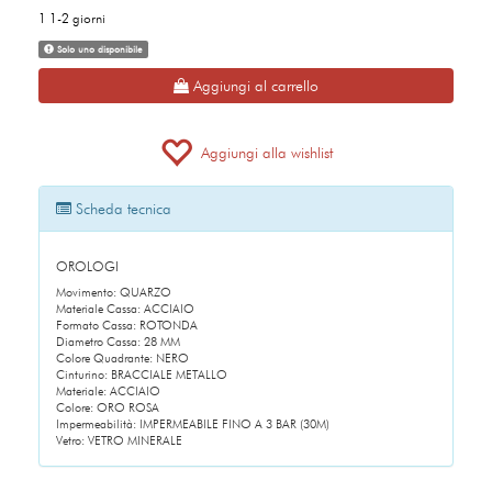
1 1-2 giorni
Solo uno disponibile
Aggiungi al carrello
Aggiungi alla wishlist
Scheda tecnica
OROLOGI
Movimento: QUARZO
Materiale Cassa: ACCIAIO
Formato Cassa: ROTONDA
Diametro Cassa: 28 MM
Colore Quadrante: NERO
Cinturino: BRACCIALE METALLO
Materiale: ACCIAIO
Colore: ORO ROSA
Impermeabilità: IMPERMEABILE FINO A 3 BAR (30M)
Vetro: VETRO MINERALE