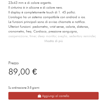
23x43 mm e di colore argento.
Il cinturino è in silicone e di colore nero.
Il display è completamente touch di 1. 45 pollici.
L'orologio ha un sistema compatibile con android o ios.
Le funzioni principali sono di avviso chiamata e notifica.
Ulteriori funzioni: pedometro, wrist sense, calorie, distanza,
cronometro, freq. Cardiaca, pressione sanguigna,
ossigenazione, timer, sleep monitor, sveglia, sedentary reminder,
sport, avviso bere, music remote control, meteo, scatto, ricerca
Mostra di più
smartphone, sfondo personalizzabile.
La referenza è SWLJ042.
Prezzo
89,00 €
Su ordinazione 3-5 giorni
Aggiungi al carrello