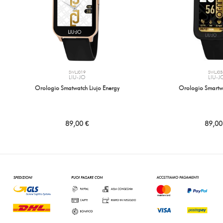
SWLJ019
SWLJ03
LIU-JO
LIU-J
Orologio Smatwatch Liujo Energy
Orologio Smartwa
89,00 €
89,00