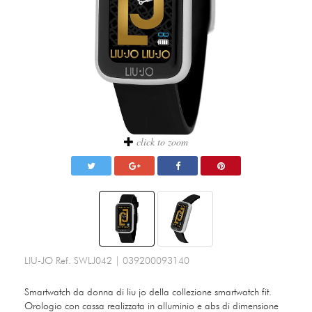
click to zoom
LIU-JO
Ref.
SWLJ042
|
039200093140
Smartwatch da donna di liu jo della collezione smartwatch fit.
Orologio con cassa realizzata in alluminio e abs di dimensione