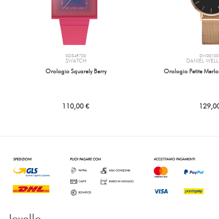
SO34R700
DW00100
SWATCH
DANIEL WEL
Orologio Squarely Berry
Orologio Petite Mer
110,00 €
129,0
Joyello