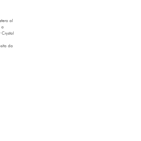
tero al
i a
 Crystal
sita da