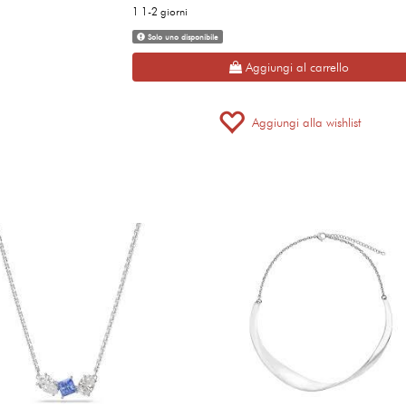
1 1-2 giorni
Solo uno disponibile
Aggiungi al carrello
Aggiungi alla wishlist