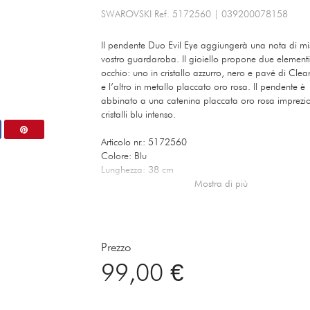
SWAROVSKI
Ref.
5172560
|
039200078158
Il pendente Duo Evil Eye aggiungerà una nota di mis
vostro guardaroba. Il gioiello propone due element
occhio: uno in cristallo azzurro, nero e pavé di Clear
e l’altro in metallo placcato oro rosa. Il pendente è
abbinato a una catenina placcata oro rosa imprezio
cristalli blu intenso.
Articolo nr.: 5172560
Colore: Blu
Lunghezza: 38 cm
Dimensione pendente: 2x1.5 cm
Mostra di più
Materiale: Cristalli, Mix di placcature
Collezione: Swarovski Symbolic
Tipo di fermaglio: Moschettone
Prezzo
99,00 €